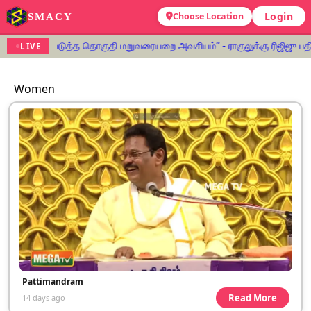
Login
SMACY
Choose Location
கீட்டை அமல்படுத்த தொகுதி மறுவரையறை அவசியம்” - ராகுலுக்கு ரிஜிஜு பதில
LIVE
Women
Pattimandram
Read More
14 days ago